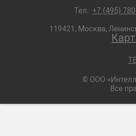
Тел.:
+7 (495) 780
119421, Москва, Ленинск
Карт
T
© ООО «Интелл
Все пр