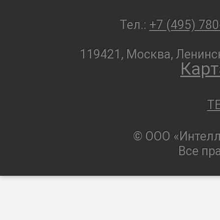
Тел.:
+7 (495) 780
119421, Москва, Ленинск
Карт
T
© ООО «Интелл
Все пр