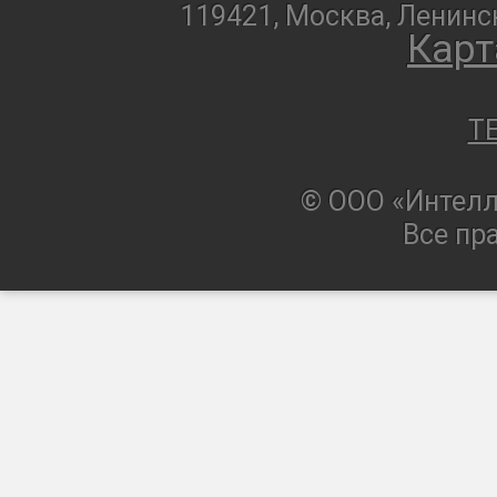
119421, Москва, Ленинск
Карт
T
© ООО «Интелл
Все пр