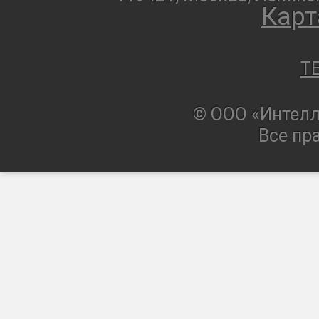
Карт
T
© ООО «Интелл
Все пр