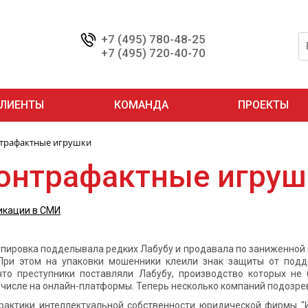
+7 (495) 780-48-25
+7 (495) 720-40-70
ЛИЕНТЫ
КОМАНДА
ПРОЕКТЫ
трафактные игрушки
онтрафактные игруш
икации в СМИ
ппировка подделывала редких Лабубу и продавала по заниженной 
 При этом на упаковки мошенники клеили знак защиты от по
что преступники поставляли Лабубу, производство которых не
м числе на онлайн-платформы. Теперь несколько компаний подозр
рактики интеллектуальной собственности юридической фирмы "