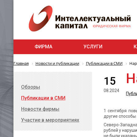
ФИРМА
УСЛУГИ
К
Главная
Новости и публикации
Публикации в СМИ
Нар
Н
15
Обзоры
08.2024
Публ
Публикации в СМИ
Новости фирмы
1 сентября пов
другие способы
Участие в мероприятиях
Северо-Западна
рублей у наруши
не были указан