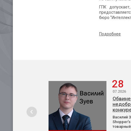
ГПК допускает
предоставляетс
бюро "Интеллек
Подробнее
28
07.2026
Обвине
недобр
конкур
Василий 
Shopper’s
товарный