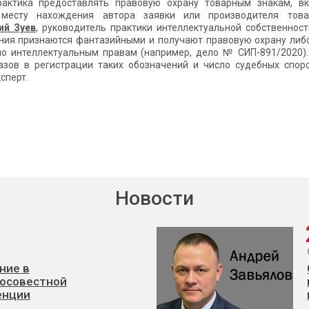
рактика предоставлять правовую охрану товарным знакам, в
 месту нахождения автора заявки или производителя това
ий Зуев
, руководитель практики интеллектуальной собственнос
ния признаются фантазийными и получают правовую охрану либо 
о интеллектуальным правам (например, дело № СИП-891/2020).
азов в регистрации таких обозначений и число судебных спо
сперт.
Новости
ние в
осовестной
енции