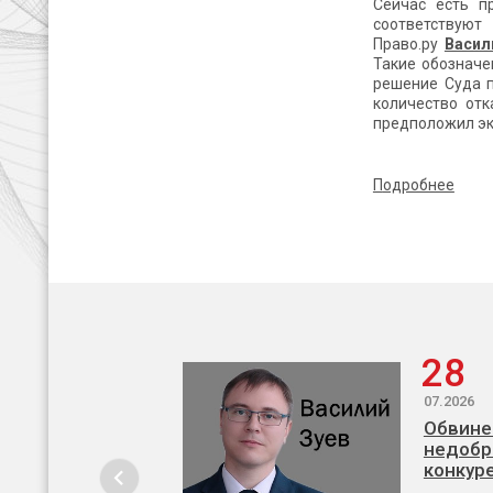
Сейчас есть п
соответствуют
Право.ру
Васил
Такие обозначе
решение Суда п
количество отк
предположил эк
П
одробнее
28
07.2026
Обвине
недобр
конкур