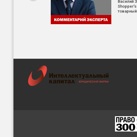
Василий 
Shopper’s
товарный