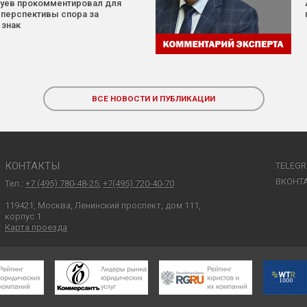
Зуев прокомментировал для
 перспективы спора за
 знак
ВСЕ НОВОСТИ И ПУБЛИКАЦИИ
КОНТАКТЫ
TELEG
ВКОНТ
Тел.:
+7 (495) 780-48-25
,
+7(495) 720-40-70
119421, Москва, Ленинский проспект, дом 111,
корпус 1
Карта проезда