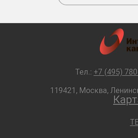
Тел.:
+7 (495) 780
119421, Москва, Ленинск
Карт
T