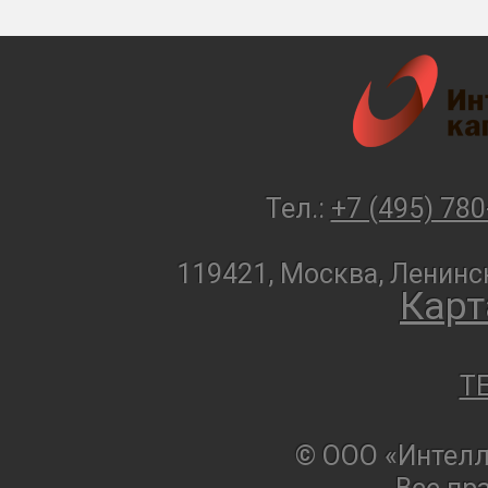
Тел.:
+7 (495) 780
119421, Москва, Ленинск
Карт
T
© ООО «Интелл