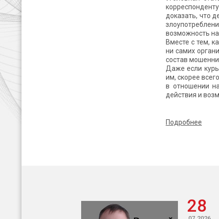
корреспонденту
доказать, что 
злоупотреблени
возможность нас
Вместе с тем, к
ни самих органи
состав мошеннич
Даже если курь
им, скорее всег
в отношении на
действия и возм
Подробнее
28
07.2026