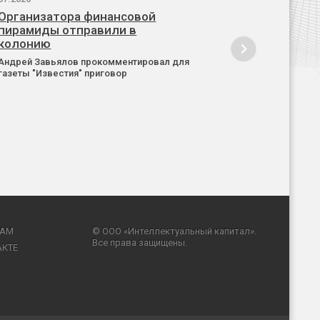
Организатора финансовой
пирамиды отправили в
колонию
Андрей Завьялов прокомментировал для
газеты "Известия" приговор
RAM
© ООО «Интеллектуальный капитал».
Все права защищены.
АКТЕ