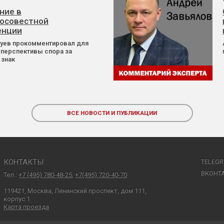
ние в
осовестной
енции
Зуев прокомментировал для
 перспективы спора за
 знак
ВСЕ НОВОСТИ И ПУБЛИКАЦИИ
КОНТАКТЫ
TELEG
ВКОНТ
Тел.:
+7 (495) 780-48-25
,
+7(495) 720-40-70
119421, Москва, Ленинский проспект, дом 111,
корпус 1
Карта проезда