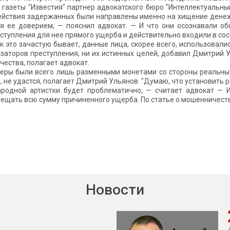
 газеты "Известия" партнер адвокатского бюро "Интеллектуальны
действия задержанных были направлены именно на хищение денеж
я ее доверием, — пояснил адвокат. — И что они осознавали о
тупления для нее прямого ущерба и действительно входили в сос
ак это зачастую бывает, данные лица, скорее всего, использовал
заторов преступления, ни их истинных целей, добавил Дмитрий Ул
ества, полагает адвокат.
еры были всего лишь разменными монетами со стороны реальны
о, не удастся, полагает Дмитрий Ульянов. "Думаю, что установить
родной артистки будет проблематично, — считает адвокат — И
ещать всю сумму причиненного ущерба. По статье о мошенничестве
Новости