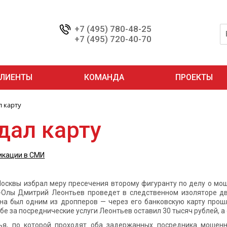
+7 (495) 780-48-25
+7 (495) 720-40-70
ЛИЕНТЫ
КОМАНДА
ПРОЕКТЫ
л карту
дал карту
икации в СМИ
Москвы избрал меру пресечения второму фигуранту по делу о мо
Олы Дмитрий Леонтьев проведет в следственном изоляторе два
а был одним из дропперов — через его банковскую карту прошл
е за посреднические услуги Леонтьев оставил 30 тысяч рублей, а
ья, по которой проходят оба задержанных посредника мошенн