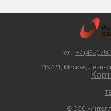
Тел.:
+7 (495) 780
119421, Москва, Ленинск
Карт
T
© ООО «Интелл