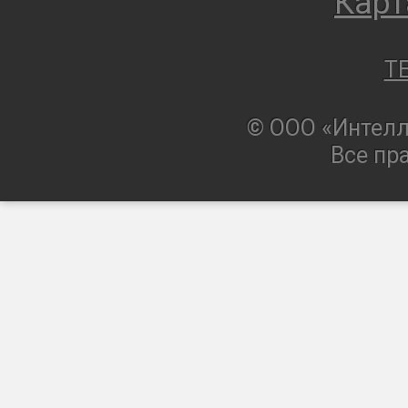
Карт
T
© ООО «Интелл
Все пр