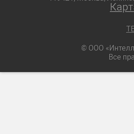
Карт
T
© ООО «Интелл
Все пр