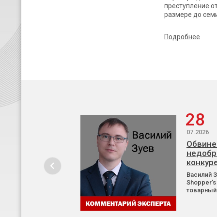
преступление от
размере до сем
Подробнее
28
07.2026
Обвине
недобр
конкур
Василий 
Shopper’s
товарный