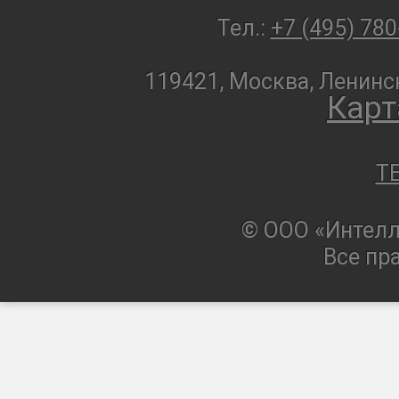
Тел.:
+7 (495) 780
119421, Москва, Ленинск
Карт
T
© ООО «Интелл
Все пр