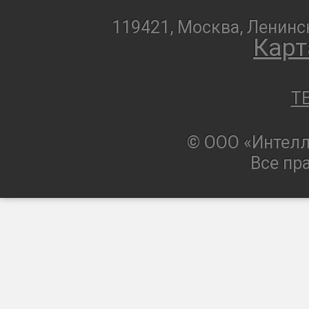
119421, Москва, Ленинск
Карт
T
© ООО «Интелл
Все пр