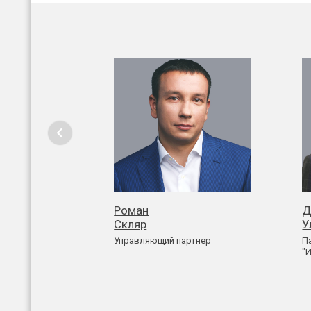
Роман
Д
Скляр
У
Управляющий партнер
П
"