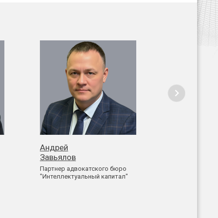
Андрей
Николай
Завьялов
Иус
Партнер адвокатского бюро
Партнер адвок
"Интеллектуальный капитал"
"Интеллектуал