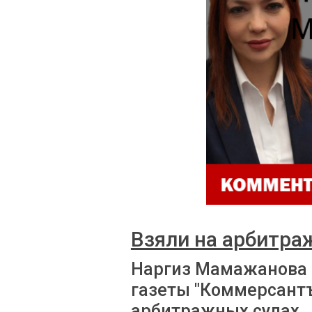
Взяли на арбитра
Наргиз Мамажанова 
газеты "Коммерсантъ
арбитражных судах