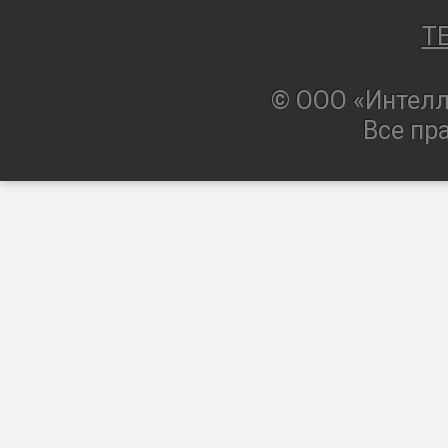
T
© ООО «Интелл
Все пр