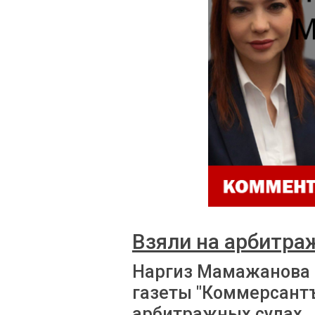
Взяли на арбитра
Наргиз Мамажанова 
газеты "Коммерсантъ
арбитражных судах