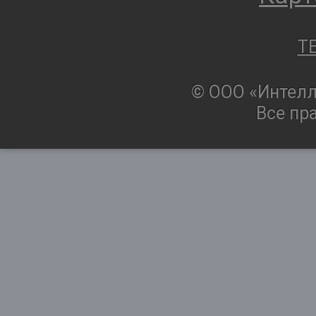
T
© ООО «Интелл
Все пр