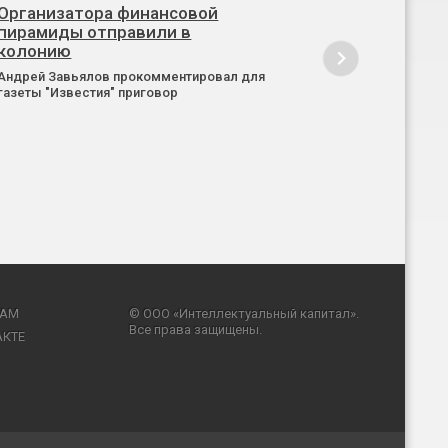
Организатора финансовой
пирамиды отправили в
колонию
Андрей Завьялов прокомментировал для
газеты "Известия" приговор
RAM
© ООО «Интеллектуальный капитал».
Все права защищены.
АКТЕ