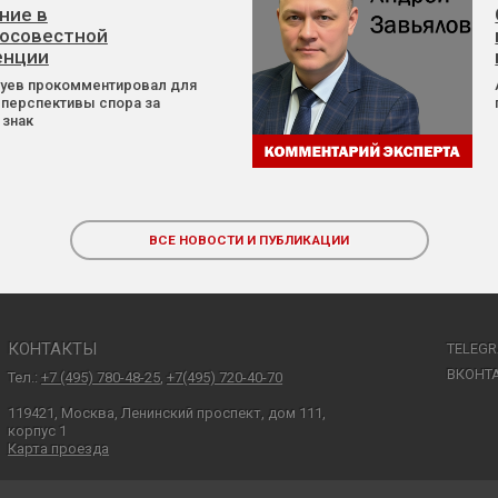
ние в
осовестной
енции
Зуев прокомментировал для
 перспективы спора за
 знак
ВСЕ НОВОСТИ И ПУБЛИКАЦИИ
КОНТАКТЫ
TELEG
ВКОНТ
Тел.:
+7 (495) 780-48-25
,
+7(495) 720-40-70
119421, Москва, Ленинский проспект, дом 111,
корпус 1
Карта проезда