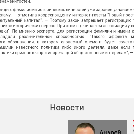
знаменитостей.
ренды с фамилиями исторических личностей уже заранее узнаваем
кламу, — отметила корреспонденту интернет-газеты "Новый прос
ктуальный капитал". — Поэтому закон запрещает регистрацию 
дников исторических персон. При этом оценивается ассоциация у 
явки". По мнению эксперта, для регистрации фамилии и имени 
ладали различительной способностью. "Такого эффекта 
ого обозначения, в котором словесный элемент будет сочетат
амилии известного политика либо иного деятеля, даже если 
актики признается противоречащей общественным интересам", — 
Новости