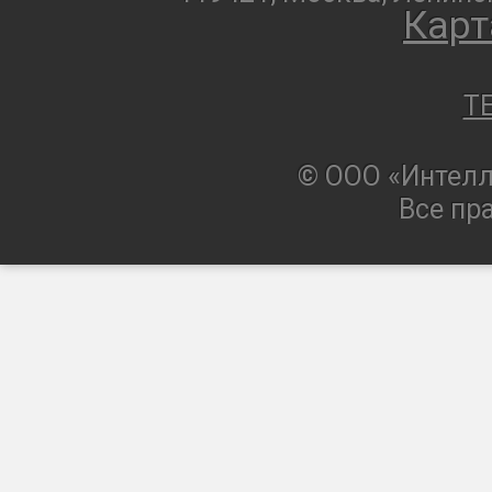
Карт
T
© ООО «Интелл
Все пр