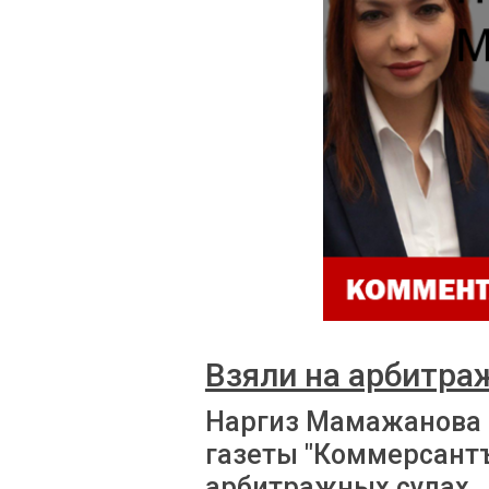
Взяли на арбитра
Наргиз Мамажанова 
газеты "Коммерсантъ
арбитражных судах