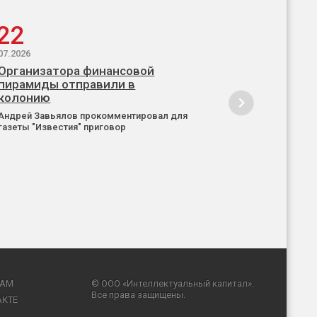
22
07.2026
Организатора финансовой
пирамиды отправили в
колонию
Андрей Завьялов прокомментировал для
газеты "Известия" приговор
RAM
© ООО «Интеллектуальный капитал».
Все права защищены.
АКТЕ