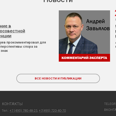
ние в
осовестной
енции
Зуев прокомментировал для
 перспективы спора за
 знак
ВСЕ НОВОСТИ И ПУБЛИКАЦИИ
КОНТАКТЫ
TELEG
ВКОНТ
Тел.:
+7 (495) 780-48-25
,
+7(495) 720-40-70