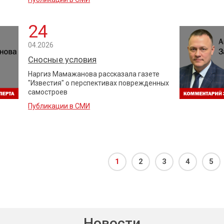
24
04.2026
Сносные условия
Наргиз Мамажанова рассказала газете
"Известия" о перспективах поврежденных
самостроев
Публикации в СМИ
1
2
3
4
5
Новости