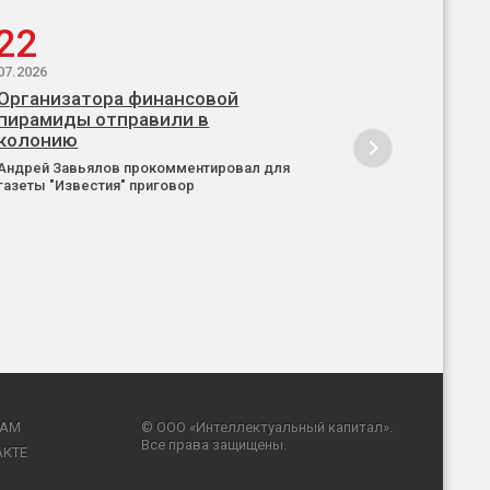
22
07.2026
Организатора финансовой
пирамиды отправили в
колонию
Андрей Завьялов прокомментировал для
газеты "Известия" приговор
RAM
© ООО «Интеллектуальный капитал».
Все права защищены.
АКТЕ