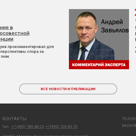
ние в
осовестной
енции
Зуев прокомментировал для
 перспективы спора за
 знак
ВСЕ НОВОСТИ И ПУБЛИКАЦИИ
КОНТАКТЫ
TELEG
ВКОНТ
Тел.:
+7 (495) 780-48-25
,
+7(495) 720-40-70