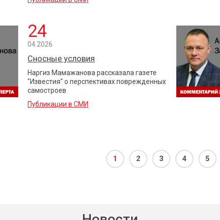
24
04.2026
Сносные условия
Наргиз Мамажанова рассказала газете
"Известия" о перспективах поврежденных
самостроев
Публикации в СМИ
1
2
3
4
5
Новости