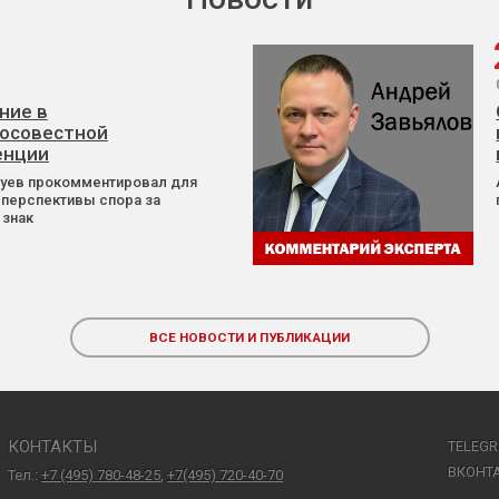
ние в
осовестной
енции
Зуев прокомментировал для
 перспективы спора за
 знак
ВСЕ НОВОСТИ И ПУБЛИКАЦИИ
КОНТАКТЫ
TELEG
ВКОНТ
Тел.:
+7 (495) 780-48-25
,
+7(495) 720-40-70