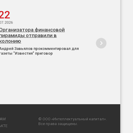
22
07.2026
Организатора финансовой
пирамиды отправили в
колонию
Андрей Завьялов прокомментировал для
газеты "Известия" приговор
RAM
© ООО «Интеллектуальный капитал».
Все права защищены.
АКТЕ