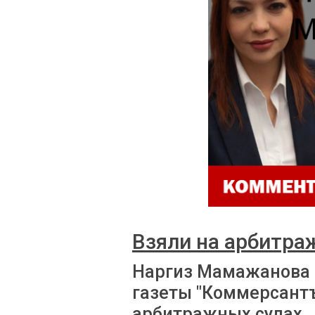
Взяли на арбитра
Наргиз Мамажанова 
газеты "Коммерсантъ
арбитражных судах