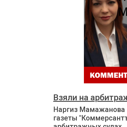
Взяли на арбитра
Наргиз Мамажанова 
газеты "Коммерсантъ
арбитражных судах