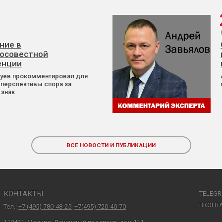
ние в
осовестной
енции
Зуев прокомментировал для
 перспективы спора за
 знак
ВСЕ НОВОСТИ И ПУБЛИКАЦИИ
КОНТАКТЫ
TELEG
ВКОНТ
Тел.:
+7 (495) 780-48-25
,
+7(495) 720-40-70