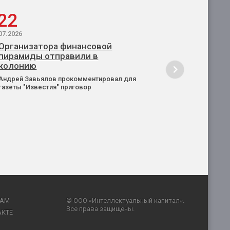
22
07.2026
Организатора финансовой
пирамиды отправили в
колонию
Андрей Завьялов прокомментировал для
газеты "Известия" приговор
RAM
© ООО «Интеллектуальный капитал».
Все права защищены.
АКТЕ