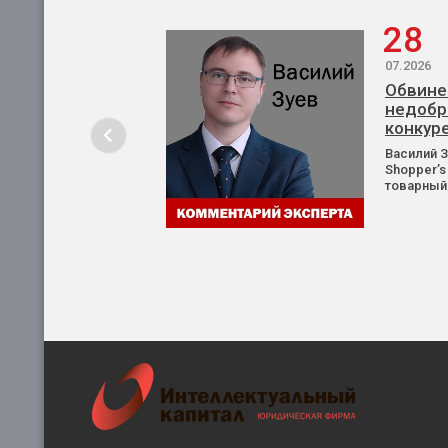
28
07.2026
Обвине
недобр
конкур
Василий 
Shopper’s
товарный