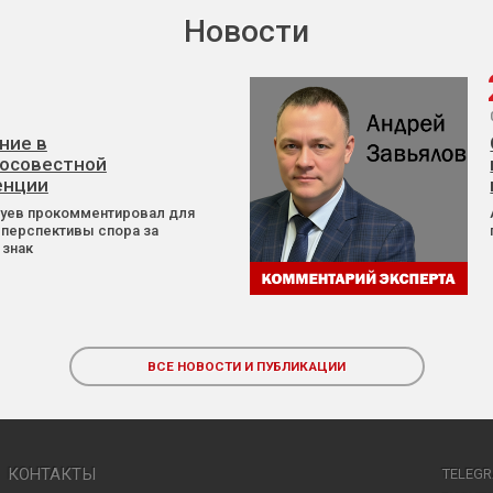
Новости
ние в
осовестной
енции
Зуев прокомментировал для
 перспективы спора за
 знак
ВСЕ НОВОСТИ И ПУБЛИКАЦИИ
КОНТАКТЫ
TELEG