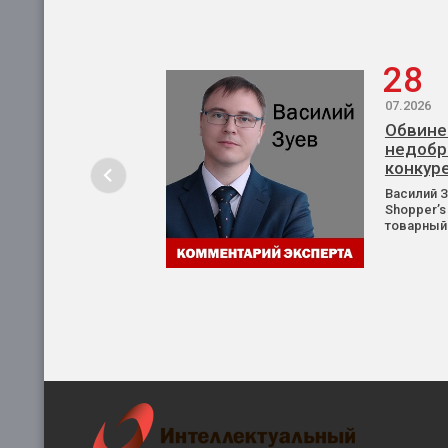
28
07.2026
Обвине
недобр
конкур
Василий 
Shopper’s
товарный