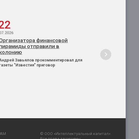
22
07.2026
Организатора финансовой
пирамиды отправили в
колонию
Андрей Завьялов прокомментировал для
газеты "Известия" приговор
RAM
© ООО «Интеллектуальный капитал».
Все права защищены.