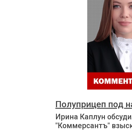
Полуприцеп под 
Ирина Каплун обсуди
"Коммерсантъ" взыск